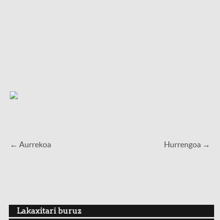
← Aurrekoa
Hurrengoa →
Lakaxitari buruz