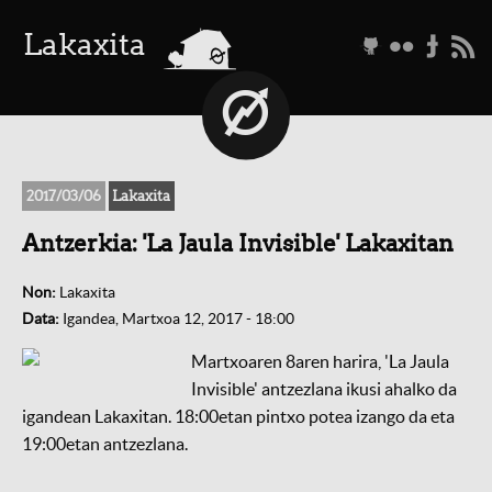
a
Lakaxita
g
f
t
r
2017/03/06
Lakaxita
Antzerkia: 'La Jaula Invisible' Lakaxitan
Non:
Lakaxita
Data:
Igandea, Martxoa 12, 2017 - 18:00
Martxoaren 8aren harira, 'La Jaula
Invisible' antzezlana ikusi ahalko da
igandean Lakaxitan. 18:00etan pintxo potea izango da eta
19:00etan antzezlana.