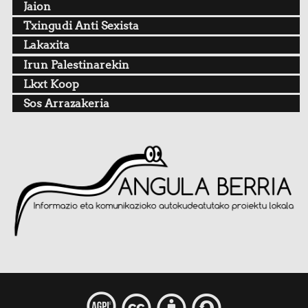
Jaion
Txingudi Anti Sexista
Lakaxita
Irun Palestinarekin
Lkxt Koop
Sos Arrazakeria