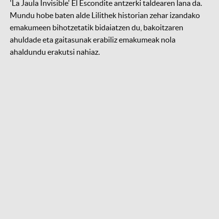
'La Jaula Invisible' El Escondite antzerki taldearen lana da.
Mundu hobe baten alde Lilithek historian zehar izandako
emakumeen bihotzetatik bidaiatzen du, bakoitzaren
ahuldade eta gaitasunak erabiliz emakumeak nola
ahaldundu erakutsi nahiaz.