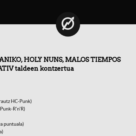
 PANIKO, HOLY NUNS, MALOS TIEMPOS
TIV taldeen kontzertua
rautz HC-Punk)
Punk-R'n'R)
ra puntuala)
a)