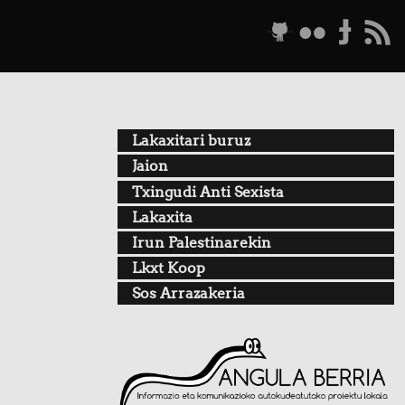
g
f
t
r
Lakaxitari buruz
Jaion
Txingudi Anti Sexista
Lakaxita
Irun Palestinarekin
Lkxt Koop
Sos Arrazakeria