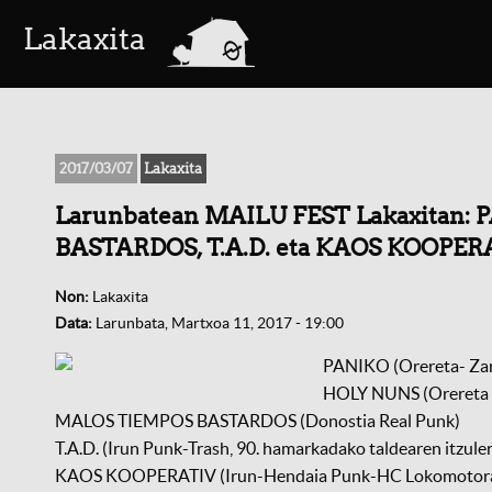
a
Lakaxita
2017/03/07
Lakaxita
Larunbatean MAILU FEST Lakaxitan:
BASTARDOS, T.A.D. eta KAOS KOOPERA
Non:
Lakaxita
Data:
Larunbata, Martxoa 11, 2017 - 19:00
PANIKO (Orereta- Za
HOLY NUNS (Orereta 
MALOS TIEMPOS BASTARDOS (Donostia Real Punk)
T.A.D. (Irun Punk-Trash, 90. hamarkadako taldearen itzule
KAOS KOOPERATIV (Irun-Hendaia Punk-HC Lokomotor