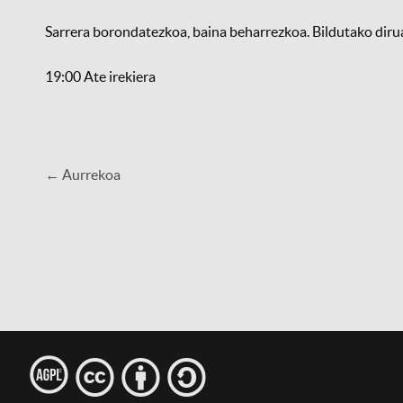
Sarrera borondatezkoa, baina beharrezkoa. Bildutako diru
19:00 Ate irekiera
← Aurrekoa
l
c
b
s