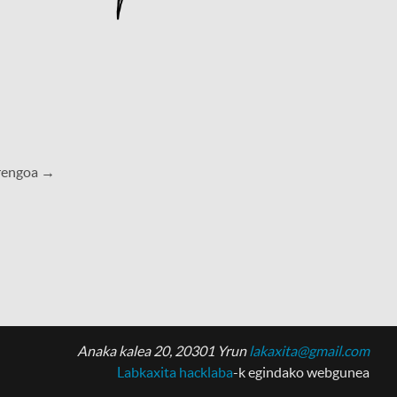
rengoa →
Anaka kalea 20, 20301 Yrun
lakaxita@gmail.com
Labkaxita hacklaba
-k egindako webgunea