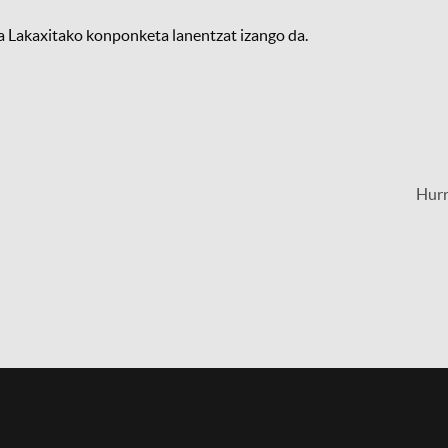
a Lakaxitako konponketa lanentzat izango da.
Hur