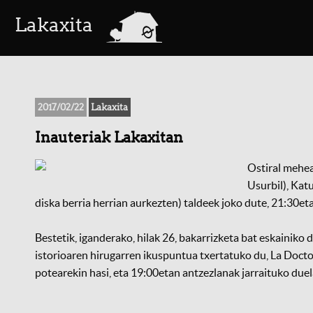
a
Lakaxita
2017/02/22
Lakaxita
Inauteriak Lakaxitan
Ostiral mehea
Usurbil), Kat
diska berria herrian aurkezten) taldeek joko dute, 21:30eta
Bestetik, iganderako, hilak 26, bakarrizketa bat eskainiko
istorioaren hirugarren ikuspuntua txertatuko du, La Docto
potearekin hasi, eta 19:00etan antzezlanak jarraituko duela