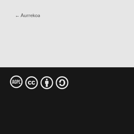
← Aurrekoa
l
c
b
s