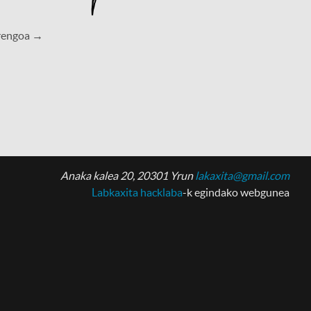
rengoa →
Anaka kalea 20, 20301 Yrun
lakaxita@gmail.com
Labkaxita hacklaba
-k egindako webgunea