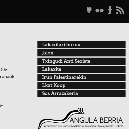
g
f
t
r
Lakaxitari buruz
Jaion
Txingudi Anti Sexista
Lakaxita
tia-
ronatik'
Irun Palestinarekin
Lkxt Koop
Sos Arrazakeria
o-