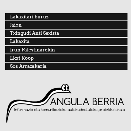
Lakaxitari buruz
Jaion
Txingudi Anti Sexista
Lakaxita
Irun Palestinarekin
Lkxt Koop
Sos Arrazakeria