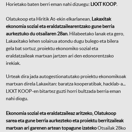
Horietako baten berri eman nahi dizuegu:
LKXT KOOP
.
Olatukoop eta Hiritik At-ekin elkarlanean,
Lakaxitak
ekonomia sozial eta eraldatzailearentzako gune berria
aurkeztuko du otsailaren 28an
. Hilabeetako lanak eta gero,
Lakaxitako lehen solairua atondu dugu bulego eta bilera
gela bat sortuz, proiektu ekonomiko sozial eta
eraldatzaileak martxan jartzen ari den edonorentzako
irekiak.
Urteak dira jada autogestionatutako proiektu ekonomikoak
martxan direla Lakaxitan: baratza kooperatibak, hacklab-a...
LKXT KOOP-en bitartez guzti horri bultzada berria eman
nahi diogu.
Ekonomia sozial eta eraldatzaileaz aritzeko, Olatukoop
sarea eta gune berria aurkezteko eta proiektu berritzaileak
martxan ari garenen artean topagune izateko
Otsailak 28ko