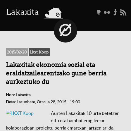
a
Lakaxita
g
f
t
r
2015/02/20
Lkxt Koop
Lakaxitak ekonomia sozial eta
eraldatzailearentzako gune berria
aurkeztuko du
Non:
Lakaxita
Data:
Larunbata, Otsaila 28, 2015 - 19:00
Aurten Lakaxitak 10 urte betetzen
ditu eta hainbat eragileekin
kolaborazioan, proiektu berriak martxan jartzen ari da.