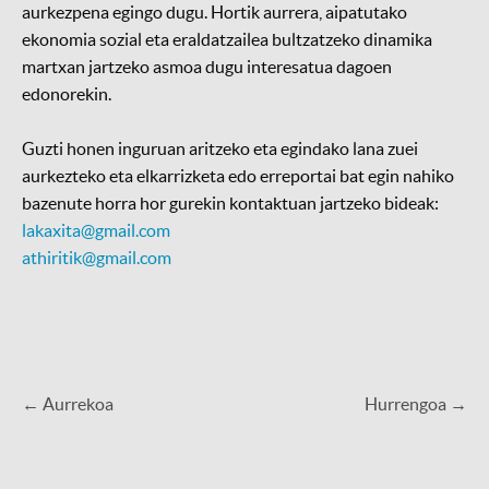
aurkezpena egingo dugu. Hortik aurrera, aipatutako
ekonomia sozial eta eraldatzailea bultzatzeko dinamika
martxan jartzeko asmoa dugu interesatua dagoen
edonorekin.
Guzti honen inguruan aritzeko eta egindako lana zuei
aurkezteko eta elkarrizketa edo erreportai bat egin nahiko
bazenute horra hor gurekin kontaktuan jartzeko bideak:
lakaxita@gmail.com
athiritik@gmail.com
← Aurrekoa
Hurrengoa →