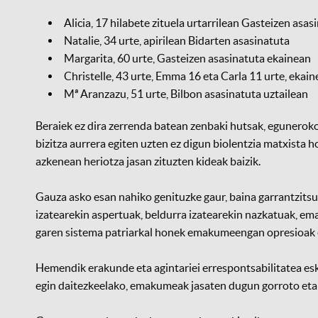
Alicia, 17 hilabete zituela urtarrilean Gasteizen asas
Natalie, 34 urte, apirilean Bidarten asasinatuta
Margarita, 60 urte, Gasteizen asasinatuta ekainean
Christelle, 43 urte, Emma 16 eta Carla 11 urte, ekai
Mª Aranzazu, 51 urte, Bilbon asasinatuta uztailean
Beraiek ez dira zerrenda batean zenbaki hutsak, egunero
bizitza aurrera egiten uzten ez digun biolentzia matxista 
azkenean heriotza jasan zituzten kideak baizik.
Gauza asko esan nahiko genituzke gaur, baina garrantzit
izatearekin aspertuak, beldurra izatearekin nazkatuak, ema
garen sistema patriarkal honek emakumeengan opresioak et
Hemendik erakunde eta agintariei errespontsabilitatea esk
egin daitezkeelako, emakumeak jasaten dugun gorroto eta 