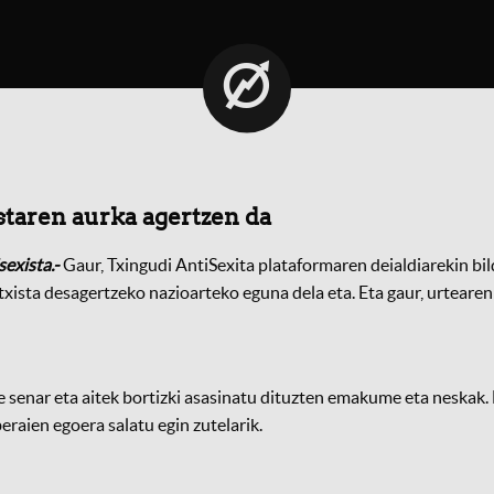
staren aurka agertzen da
sexista.-
Gaur, Txingudi AntiSexita plataformaren deialdiarekin bi
txista desagertzeko nazioarteko eguna dela eta. Eta gaur, urteare
e senar eta aitek bortizki asasinatu dituzten emakume eta neskak.
eraien egoera salatu egin zutelarik.