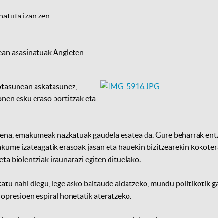
inatuta izan zen
nean asasinatuak Angleten
kotasunean askatasunez,
honen esku eraso bortitzak eta
suena, emakumeak nazkatuak gaudela esatea da. Gure beharrak ent
kume izateagatik erasoak jasan eta hauekin bizitzearekin kokotera
a biolentziak iraunarazi egiten dituelako.
atu nahi diegu, lege asko baitaude aldatzeko, mundu politikotik g
opresioen espiral honetatik ateratzeko.