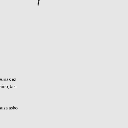
zunak ez
ino, bizi
auza asko