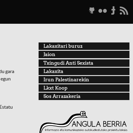
g
f
t
r
Lakaxitari buruz
Jaion
Txingudi Anti Sexista
Lakaxita
ldu gara
n egun
Irun Palestinarekin
Lkxt Koop
Sos Arrazakeria
 Estatu