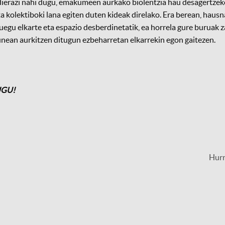
erazi nahi dugu, emakumeen aurkako biolentzia hau desagertzek
ta kolektiboki lana egiten duten kideak direlako. Era berean, haus
uegu elkarte eta espazio desberdinetatik, ea horrela gure buruak 
nean aurkitzen ditugun ezbeharretan elkarrekin egon gaitezen.
UGU!
Hur