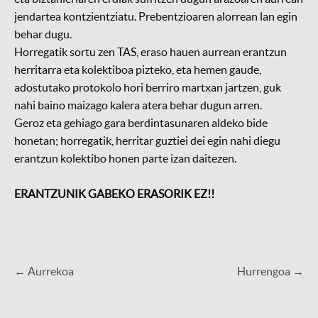
jendartea kontzientziatu. Prebentzioaren alorrean lan egin
behar dugu.
Horregatik sortu zen TAS, eraso hauen aurrean erantzun
herritarra eta kolektiboa pizteko, eta hemen gaude,
adostutako protokolo hori berriro martxan jartzen, guk
nahi baino maizago kalera atera behar dugun arren.
Geroz eta gehiago gara berdintasunaren aldeko bide
honetan; horregatik, herritar guztiei dei egin nahi diegu
erantzun kolektibo honen parte izan daitezen.
ERANTZUNIK GABEKO ERASORIK EZ!!
← Aurrekoa
Hurrengoa →