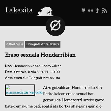
a
Lakaxita
g
f
t
r
2014/09/04
Txingudi Anti Sexista
Eraso sexuala Hondarribian
Non:
Hondarribiko San Pedro kalean
Data:
Ostirala, Iraila 5, 2014 - 10:00
Antolatzen du :
Txingudi Antisexista
Atzo goizaldean, Hondarribiko San
Pedro kalean eraso sexual bat
gertatu da. Hemezortzi urteko gazte
batek, emakume bati, ebatsi eta bortxa ahalegina egin dio.