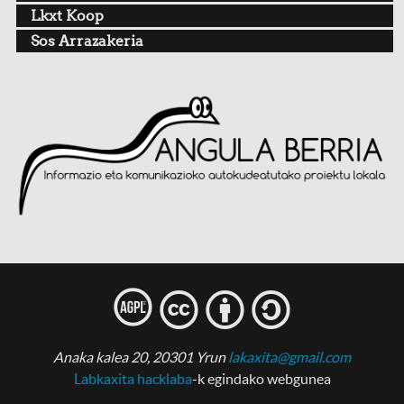
Lkxt Koop
Sos Arrazakeria
l
c
b
s
Anaka kalea 20, 20301 Yrun
lakaxita@gmail.com
Labkaxita hacklaba
-k egindako webgunea