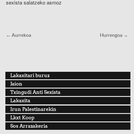
sexista salatzeko asmoz
← Aurrekoa
Hurrengoa →
Lakaxitari buruz
Jaion
Txingudi Anti Sexista
Lakaxita
Irun Palestinarekin
Lkxt Koop
Sos Arrazakeria