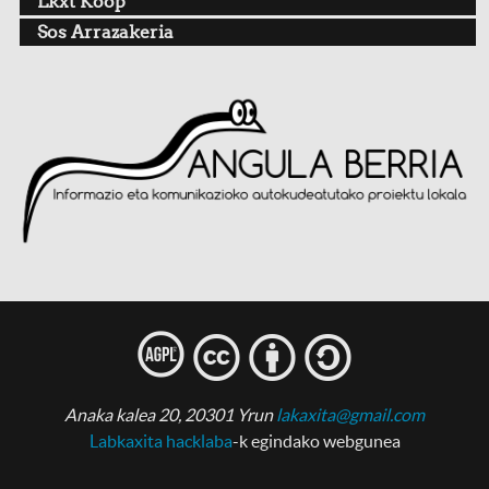
Lkxt Koop
Sos Arrazakeria
l
c
b
s
Anaka kalea 20, 20301 Yrun
lakaxita@gmail.com
Labkaxita hacklaba
-k egindako webgunea