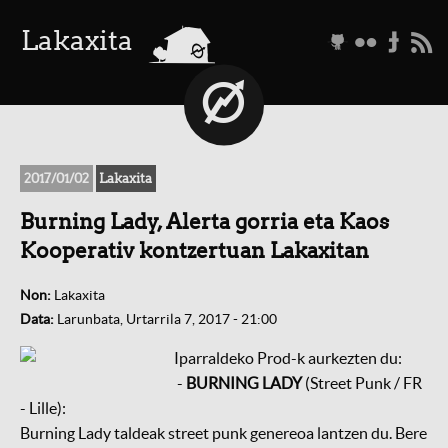
a
Lakaxita
g
f
t
r
2017/01/02
Lakaxita
Burning Lady, Alerta gorria eta Kaos
Kooperativ kontzertuan Lakaxitan
Non:
Lakaxita
Data:
Larunbata, Urtarrila 7, 2017 - 21:00
Iparraldeko Prod-k aurkezten du:
-
BURNING LADY
(Street Punk / FR
- Lille):
Burning Lady taldeak street punk genereoa lantzen du. Bere