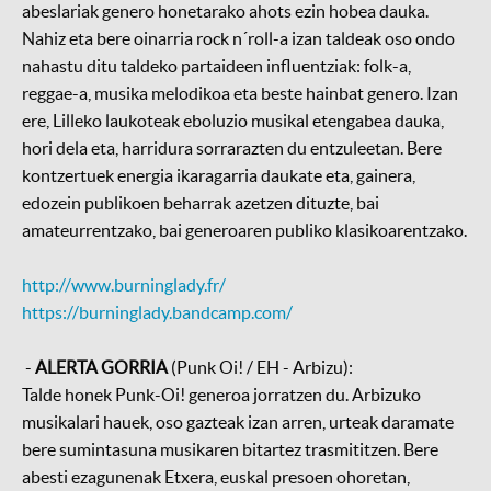
abeslariak genero honetarako ahots ezin hobea dauka.
Nahiz eta bere oinarria rock n´roll-a izan taldeak oso ondo
nahastu ditu taldeko partaideen influentziak: folk-a,
reggae-a, musika melodikoa eta beste hainbat genero. Izan
ere, Lilleko laukoteak eboluzio musikal etengabea dauka,
hori dela eta, harridura sorrarazten du entzuleetan. Bere
kontzertuek energia ikaragarria daukate eta, gainera,
edozein publikoen beharrak azetzen dituzte, bai
amateurrentzako, bai generoaren publiko klasikoarentzako.
http://www.burninglady.fr/
https://burninglady.bandcamp.com/
-
ALERTA GORRIA
(Punk Oi! / EH - Arbizu):
Talde honek Punk-Oi! generoa jorratzen du. Arbizuko
musikalari hauek, oso gazteak izan arren, urteak daramate
bere sumintasuna musikaren bitartez trasmititzen. Bere
abesti ezagunenak Etxera, euskal presoen ohoretan,