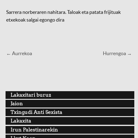
Sarrera norberaren nahitara. Taloak eta patata frijituak
etxekoak salgai egongo dira
← Aurrekoa
Hurrengoa →
Lakaxitari buruz
Jaion
Txingudi Anti Sexista
Lakaxita
Irun Palestinarekin