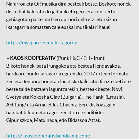
Nafarroa eta Oi! musika dira besteak beste. Boskote honek
disko bat kaleratu du jadanik eta gero eta kontzertu
gehiagotan parte hartzen du, hori dela eta, etorkizun
ikaragarria somatzen zaie euskal musikalari hauei.
https://myspace.com/alertagorria
-
KAOS KOOPERATIV
(Punk HxC / EH - Irun):
Bikote honek, bata Irungokoa eta bestea Hendayakoa,
hardcore punk ikaragarria egiten du. 2007 urtean formatu
zen eta denbora honetan lau diska kaleratu dituzte,beti ere
beste talde batzuen laguntzarekin, besteak beste: Novi
Cvetya eta Kokosha Glav (Bulgaria), The Panki (Errusia),
Achtung! eta Arnie et les Chachiz. Bere diskoaz gain,
hainbat bildumetan agertzen dira ere, adibidez:
Gipunkzkoa, Matxinada, edo Bidassoa Attak.
https://kaoskooperativ.bandcamp.com/