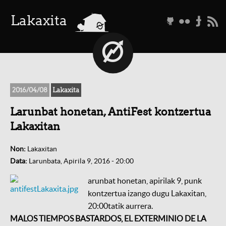
a
Lakaxita
g
f
t
r
2016/04/08
Lakaxita
Larunbat honetan, AntiFest kontzertua
Lakaxitan
Non:
Lakaxitan
Data:
Larunbata, Apirila 9, 2016 - 20:00
arunbat honetan, apirilak 9, punk
kontzertua izango dugu Lakaxitan,
20:00tatik aurrera.
MALOS TIEMPOS BASTARDOS, EL EXTERMINIO DE LA