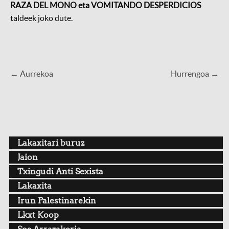
RAZA DEL MONO eta VOMITANDO DESPERDICIOS
taldeek joko dute.
← Aurrekoa
Hurrengoa →
Lakaxitari buruz
Jaion
Txingudi Anti Sexista
Lakaxita
Irun Palestinarekin
Lkxt Koop