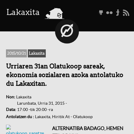
a
Lakaxita
g
f
t
r
2015/10/21
Lakaxita
Urriaren 31an Olatukoop sareak,
ekonomia sozialaren azoka antolatuko
du Lakaxitan.
Non:
Lakaxita
Larunbata, Urria 31, 2015 -
Data:
17:00
-tik
20:00
-ra
Antolatzen du :
Lakaxita, Hiritik At - Olatukoop
ALTERNATIBA BADAGO, HEMEN