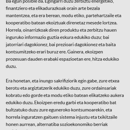
Ba egun posible da. Egingarri duzu zerbiztu energetiko,
finantziero eta elikadurazkoak orain arte bezala
mantentzea, eta era berean, modu etiko, partehartzaile eta
kooperatibo batean ekoiztuak direnetaz mesede lortzea.
Horrela, oinarrizkoak diren produktu eta zerbitzu hauen
inguruko informazio guztia eskura edukiko duzu; bai
jatorriari dagokionez, bai prezioari dagokionez eta baita
kontsumitzeko erari buruz ere. Gainera, ekoizpen
prozesuan dauden erabaki espazioetan ere, hitza edukiko
duzu.
Era honetan, eta inungo sakrifiziorik egin gabe, zure etxea
berotu eta argiztatzerik edukiko duzu, zure ordainsariak
kobratu edo gorde eta modu etiko batean elikatzeko aukera
edukiko duzu. Ekoizpen eredu garbi eta kooperatibo bat
bultzatuko duzu zure eguneroko kontsumoarekin, eta
horrela inguratzen gaituen sistema injustu eta txikitzaile
honen aurrean, alternatiba sozioekonomiko berriak