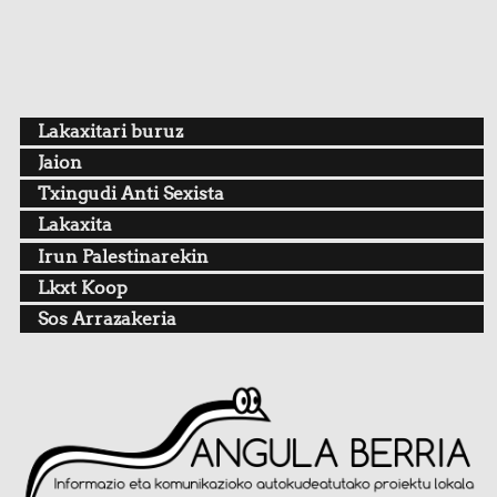
Lakaxitari buruz
Jaion
Txingudi Anti Sexista
Lakaxita
Irun Palestinarekin
Lkxt Koop
Sos Arrazakeria