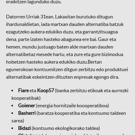
eraikitzen lagunduko duzu.
Datorren Urriak 31ean, Lakaxitan burutuko ditugun
ihardunaldietan, iada martxan dauden alternatiba batzuk
ezagutzeko aukera edukiko duzu, eta garrantzitsuagoa
dena, parte izaten hasteko abagunea ere bai. Gaur eta
hemen, mundu justuago baten alde martxan dauden
alternatibetaz mesede hartu, eta zure eta gure bizimodua
hobetzen hasteko aukera edukiko duzu.Bertan
egunerokoan kontsumitzen ditgun zerbitzu edo produktuei
alternatibak eskeintzen dituzten enpresak egongo dira.
Fiare
eta
Koop57
(banka zerbitzu etikoak eta aurrezki
kooperatibak)
Goiener
(energia hornitzaile koooperatiboa)
Basherri
(baratza kooperatiba eta kontsumo taldeen
sarea)
Bidazi
(kontsumo ekologikorako taldea)