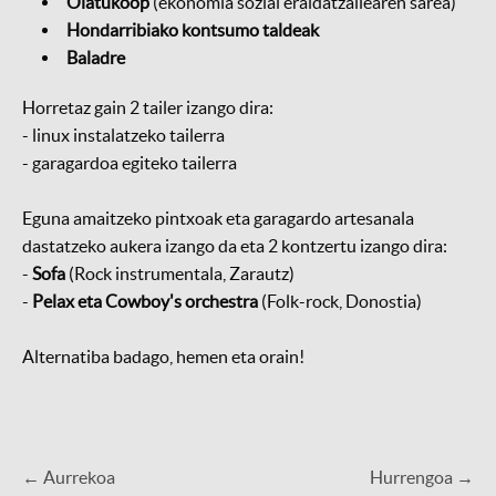
Olatukoop
(ekonomia sozial eraldatzailearen sarea)
Hondarribiako kontsumo taldeak
Baladre
Horretaz gain 2 tailer izango dira:
- linux instalatzeko tailerra
- garagardoa egiteko tailerra
Eguna amaitzeko pintxoak eta garagardo artesanala
dastatzeko aukera izango da eta 2 kontzertu izango dira:
-
Sofa
(Rock instrumentala, Zarautz)
-
Pelax eta Cowboy's orchestra
(Folk-rock, Donostia)
Alternatiba badago, hemen eta orain!
← Aurrekoa
Hurrengoa →