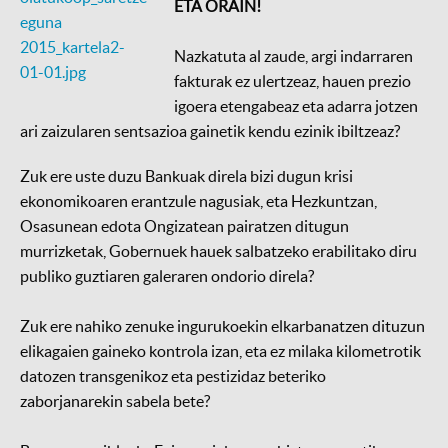
ETA ORAIN!
Nazkatuta al zaude, argi indarraren
fakturak ez ulertzeaz, hauen prezio
igoera etengabeaz eta adarra jotzen
ari zaizularen sentsazioa gainetik kendu ezinik ibiltzeaz?
Zuk ere uste duzu Bankuak direla bizi dugun krisi
ekonomikoaren erantzule nagusiak, eta Hezkuntzan,
Osasunean edota Ongizatean pairatzen ditugun
murrizketak, Gobernuek hauek salbatzeko erabilitako diru
publiko guztiaren galeraren ondorio direla?
Zuk ere nahiko zenuke ingurukoekin elkarbanatzen dituzun
elikagaien gaineko kontrola izan, eta ez milaka kilometrotik
datozen transgenikoz eta pestizidaz beteriko
zaborjanarekin sabela bete?