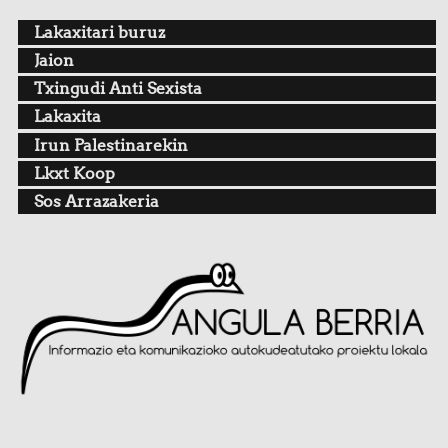
Lakaxitari buruz
Jaion
Txingudi Anti Sexista
Lakaxita
Irun Palestinarekin
Lkxt Koop
Sos Arrazakeria