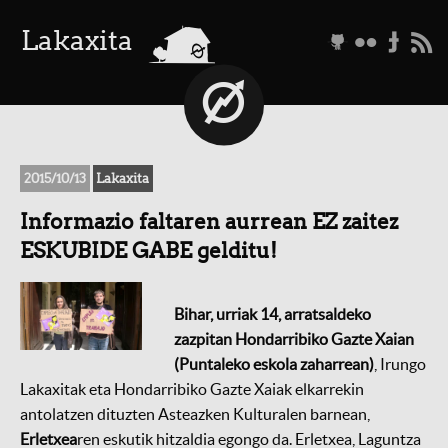
a
Lakaxita
g
f
t
r
2015/10/13
Lakaxita
Informazio faltaren aurrean EZ zaitez
ESKUBIDE GABE gelditu!
Bihar, urriak 14, arratsaldeko
zazpitan Hondarribiko Gazte Xaian
(Puntaleko eskola zaharrean)
, Irungo
Lakaxitak eta Hondarribiko Gazte Xaiak elkarrekin
antolatzen dituzten Asteazken Kulturalen barnean,
Erletxea
ren eskutik hitzaldia egongo da. Erletxea, Laguntza