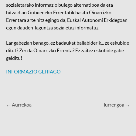
sozialetarako informazio bulego alternatiboa da eta
hitzaldian Gutxieneko Errentatik hasita Oinarrizko
Errentara arte hitz egingo da, Euskal Autonomi Erkidegoan
egun dauden laguntza sozialetaz informatuz.
Langabezian banago, ez badaukat baliabiderik... ze eskubide
ditut? Zer da Oinarrizko Errenta? Ez zaitez eskubide gabe
gelditu!
INFORMAZIO GEHIAGO
← Aurrekoa
Hurrengoa →