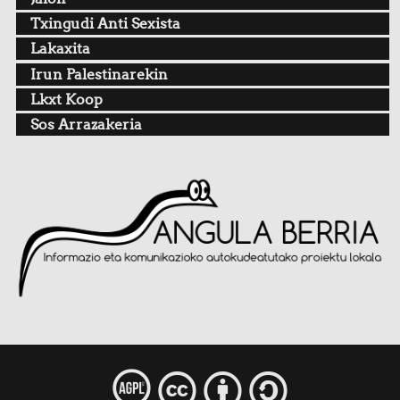
Txingudi Anti Sexista
Lakaxita
Irun Palestinarekin
Lkxt Koop
Sos Arrazakeria
l
c
b
s