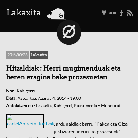
a
Lakaxita
g
f
t
r
2014/10/25
Lakaxita
Hitzaldiak : Herri mugimenduak eta
beren eragina bake prozesuetan
Non:
Kabigorri
Data:
Asteartea, Azaroa 4, 2014 - 19:00
Antolatzen du :
Lakaxita, Kabigorri, Pausumedia y Mundurat
Jardunaldiak barru "Pakea eta Giza
justiziaren inguruko prozesuak"