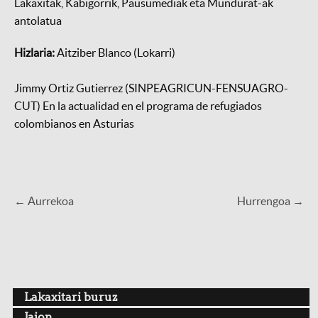
Lakaxitak, Kabigorrik, Pausumediak eta Mundurat-ak
antolatua
Hizlaria:
Aitziber Blanco (Lokarri)
Jimmy Ortiz Gutierrez (SINPEAGRICUN-FENSUAGRO-
CUT) En la actualidad en el programa de refugiados
colombianos en Asturias
← Aurrekoa
Hurrengoa →
Lakaxitari buruz
Jaion