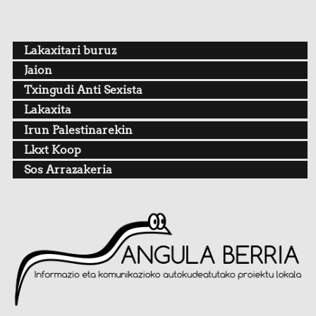
Lakaxitari buruz
Jaion
Txingudi Anti Sexista
Lakaxita
Irun Palestinarekin
Lkxt Koop
Sos Arrazakeria