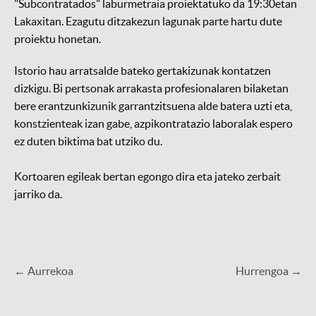
"Subcontratados" laburmetraia proiektatuko da 19:30etan
Lakaxitan. Ezagutu ditzakezun lagunak parte hartu dute
proiektu honetan.
Istorio hau arratsalde bateko gertakizunak kontatzen
dizkigu. Bi pertsonak arrakasta profesionalaren bilaketan
bere erantzunkizunik garrantzitsuena alde batera uzti eta,
konstzienteak izan gabe, azpikontratazio laboralak espero
ez duten biktima bat utziko du.
Kortoaren egileak bertan egongo dira eta jateko zerbait
jarriko da.
← Aurrekoa
Hurrengoa →