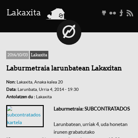
a
Lakaxita
g
f
t
r
2014/10/03
Lakaxita
Laburmetraia larunbatean Lakaxitan
Non:
Lakaxita, Anaka kalea 20
Data:
Larunbata, Urria 4, 2014 - 19:30
Antolatzen du :
Lakaxita
Laburmetraia: SUBCONTRATADOS
Larunbatean, urriak 4, uda honetan
irunen grabatutako