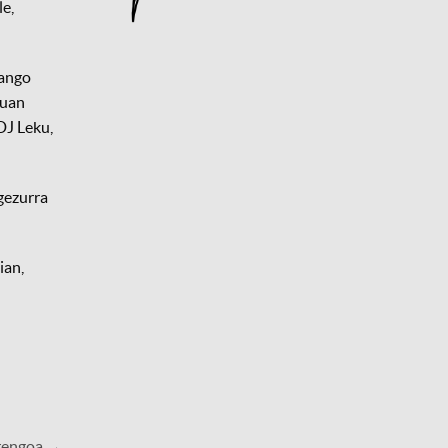
le,
zango
kuan
DJ Leku,
 gezurra
ian,
rengoa →