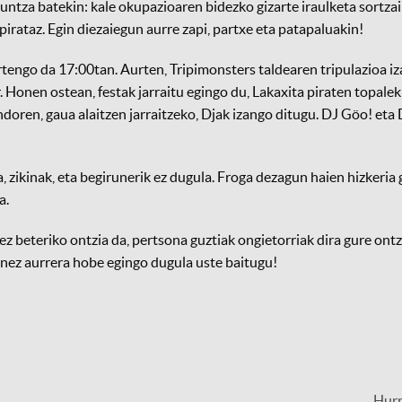
untza batekin: kale okupazioaren bidezko gizarte iraulketa sortzai
pirataz. Egin diezaiegun aurre zapi, partxe eta patapaluakin!
rtengo da 17:00tan. Aurten, Tripimonsters taldearen tripulazioa i
 Honen ostean, festak jarraitu egingo du, Lakaxita piraten topale
doren, gaua alaitzen jarraitzeko, Djak izango ditugu. DJ Göo! eta 
 zikinak, eta begirunerik ez dugula. Froga dezagun haien hizkeria
a.
rez beteriko ontzia da, pertsona guztiak ongietorriak dira gure ontz
inez aurrera hobe egingo dugula uste baitugu!
Hur