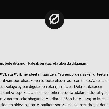
an, bete ditzagun kaleak pirataz, eta aborda ditzagun!
 XVI. eta XVII. mendeetan izan zela. Yrunen, ordea, azken urteeta
 ontzian, borrokarako gertu, boteretsuen aurrean tinko. Azken aldi
 eta zailago egiten digute borrokan jarraitzea. Del
a banketxeen
zapalkuntza, espekulatzaileen doilorkeria edota udalaren aldetik gu 
ntzuna emateko abagunea. Apirilaren 26an, bete ditzagun kaleak p
ioaren bidezko gizarte iraulketa sortzaile eta dibertido gisa defin