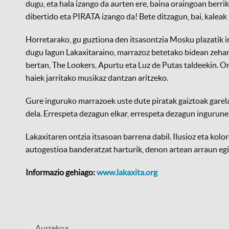
dugu, eta hala izango da aurten ere, baina oraingoan berrik
dibertido eta PIRATA izango da! Bete ditzagun, bai, kaleak 
Horretarako, gu guztiona den itsasontzia Mosku plazatik i
dugu lagun Lakaxitaraino, marrazoz betetako bidean zehar.
bertan, The Lookers, Apurtu eta Luz de Putas taldeekin. On
haiek jarritako musikaz dantzan aritzeko.
Gure inguruko marrazoek uste dute piratak gaiztoak garela,
dela. Errespeta dezagun elkar, errespeta dezagun ingurune
Lakaxitaren ontzia itsasoan barrena dabil. Ilusioz eta kolo
autogestioa banderatzat harturik, denon artean arraun eg
Informazio gehiago:
www.lakaxita.org
← Aurrekoa