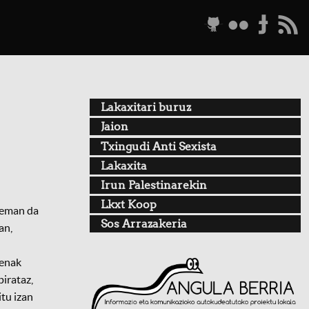
g
f
t
r
Lakaxitari buruz
Jaion
Txingudi Anti Sexista
Lakaxita
Irun Palestinarekin
Lkxt Koop
n eman da
Sos Arrazakeria
an,
denak
irataz,
itu izan