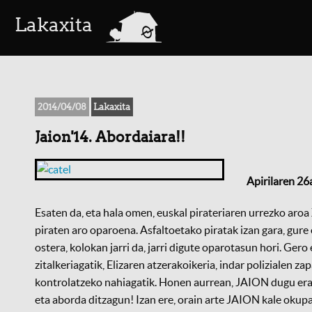
a
Lakaxita
2014/04/08
Lakaxita
Jaion'14. Abordaiara!!
Apirilaren 26
Esaten da, eta hala omen, euskal pirateriaren urrezko aroa
piraten aro oparoena. Asfaltoetako piratak izan gara, gure
ostera, kolokan jarri da, jarri digute oparotasun hori. Gero
zitalkeriagatik, Elizaren atzerakoikeria, indar polizialen 
kontrolatzeko nahiagatik. Honen
aurrean, JAION dugu era
eta aborda ditzagun! Izan ere, orain arte JAION kale okupaz