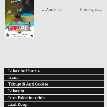
← Aurrekoa
Hurrengoa →
Lakaxitari buruz
Jaion
Txingudi Anti Sexista
Lakaxita
Irun Palestinarekin
Lkxt Koop