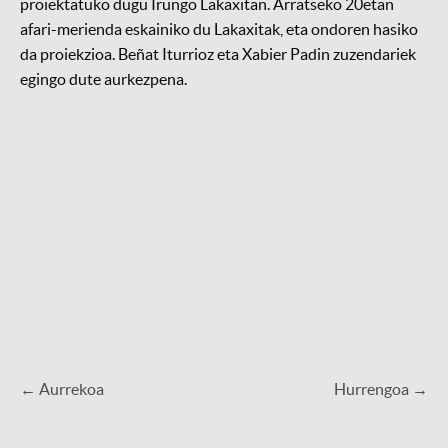
proiektatuko dugu Irungo Lakaxitan. Arratseko 20etan
afari-merienda eskainiko du Lakaxitak, eta ondoren hasiko
da proiekzioa. Beñat Iturrioz eta Xabier Padin zuzendariek
egingo dute aurkezpena.
← Aurrekoa
Hurrengoa →