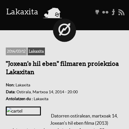
a
Lakaxita
g
f
t
r
2014/03/12
Lakaxita
"Joxean's hil eben" filmaren proiekzioa
Lakaxitan
Non:
Lakaxita
Data:
Ostirala, Martxoa 14, 2014 - 20:00
Antolatzen du :
Lakaxita
Datorren ostiralean, martxoak 14,
Joxean's hil eben filma (2013)