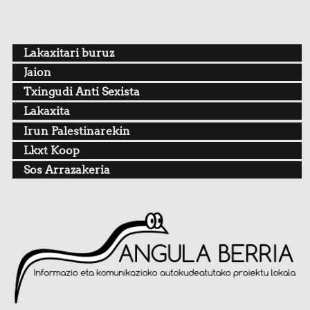
Lakaxitari buruz
Jaion
Txingudi Anti Sexista
Lakaxita
Irun Palestinarekin
Lkxt Koop
Sos Arrazakeria