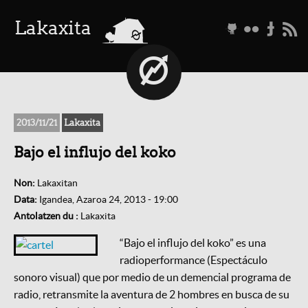
a
Lakaxita
g
f
t
r
2013/11/21
Lakaxita
Bajo el influjo del koko
Non:
Lakaxitan
Data:
Igandea, Azaroa 24, 2013 - 19:00
Antolatzen du :
Lakaxita
“Bajo el influjo del koko” es una
radioperformance (Espectáculo
sonoro visual) que por medio de un demencial programa de
radio, retransmite la aventura de 2 hombres en busca de su