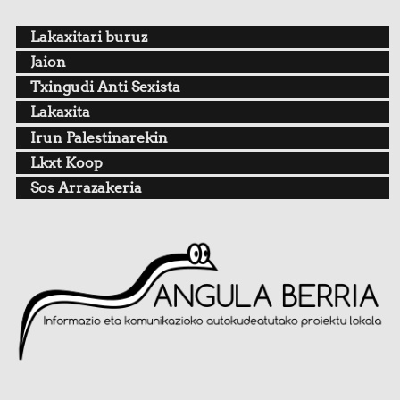
Lakaxitari buruz
Jaion
Txingudi Anti Sexista
Lakaxita
Irun Palestinarekin
Lkxt Koop
Sos Arrazakeria