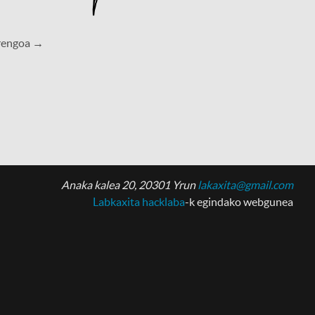
rengoa →
Anaka kalea 20, 20301 Yrun
lakaxita@gmail.com
Labkaxita hacklaba
-k egindako webgunea