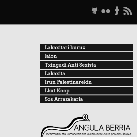
g
f
t
r
Lakaxitari buruz
Jaion
Txingudi Anti Sexista
Lakaxita
Irun Palestinarekin
Lkxt Koop
Sos Arrazakeria