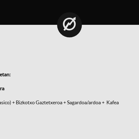
etan:
ra
asico)
+
Bizkotxo Gaztetxeroa
+
Sagardoa/ardoa
+
Kafea