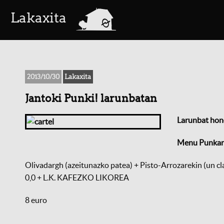
a
Lakaxita
2013/10/30
Lakaxita
Jantoki Punki! larunbatan
Larunbat hon
Menu Punkar
Olivadargh (azeitunazko patea)
+
Pisto-Arrozarekin (un cl
0,0
+
L.K.
KAFEZKO LIKOREA
8 euro