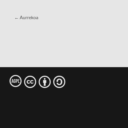
← Aurrekoa
l
c
b
s