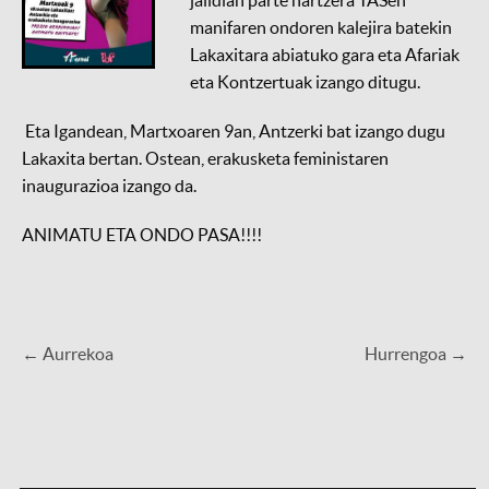
manifaren ondoren kalejira batekin
Lakaxitara abiatuko gara eta Afariak
eta Kontzertuak izango ditugu.
Eta Igandean, Martxoaren 9an, Antzerki bat izango dugu
Lakaxita bertan. Ostean, erakusketa feministaren
inaugurazioa izango da.
ANIMATU ETA ONDO PASA!!!!
← Aurrekoa
Hurrengoa →