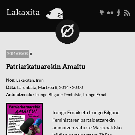
a
Lakaxita
g
f
t
r
2014/03/03
Patriarkatuarekin Amaitu
Non:
Lakaxitan, Irun
Data:
Larunbata, Martxoa 8, 2014 - 20:00
Antolatzen du :
Irungo Bilgune Feminista, Irungo Ernai
Irungo Ernaik eta Irungo Bilgune
Feministaren partaidetzarekin
animatzen zaituzte Martxoak 8ko
jaildian parte hartzera TASen