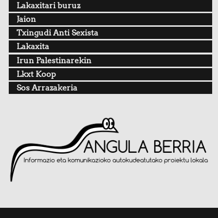
Lakaxitari buruz
Jaion
Txingudi Anti Sexista
Lakaxita
Irun Palestinarekin
Lkxt Koop
Sos Arrazakeria